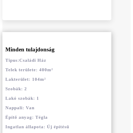
Minden tulajdonság
Tipus
:
Családi Ház
Telek területe
:
400
m²
Lakterület
:
104
m²
Szobák
:
2
Lakó szobák
:
1
Nappali
:
Van
Építő anyag
:
Tégla
Ingatlan állapota
:
Új építésű