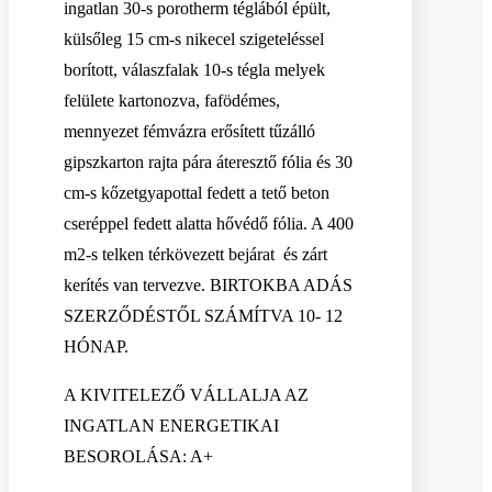
ingatlan 30-s porotherm téglából épült,
külsőleg 15 cm-s nikecel szigeteléssel
borított, válaszfalak 10-s tégla melyek
felülete kartonozva, fafödémes,
mennyezet fémvázra erősített tűzálló
gipszkarton rajta pára áteresztő fólia és 30
cm-s kőzetgyapottal fedett a tető beton
cseréppel fedett alatta hővédő fólia. A 400
m2-s telken térkövezett bejárat és zárt
kerítés van tervezve. BIRTOKBA ADÁS
SZERZŐDÉSTŐL SZÁMÍTVA 10- 12
HÓNAP.
A KIVITELEZŐ VÁLLALJA AZ
INGATLAN ENERGETIKAI
BESOROLÁSA: A+