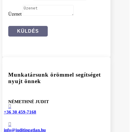
Üzenet
KÜLDÉS
Munkatársunk örömmel segítséget
nyujt önnek
NÉMETHNÉ JUDIT

+36 30 459-7168

info@juditingatlan.hu