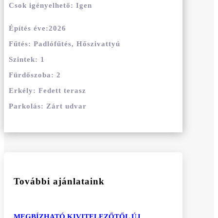
Csok igényelhető
:
Igen
Építés éve
:
2026
Fűtés
:
Padlófűtés, Hőszivattyú
Szintek
:
1
Fürdőszoba
:
2
Erkély
:
Fedett terasz
Parkolás
:
Zárt udvar
További ajánlataink
MEGBÍZHATÓ KIVITELEZŐTŐL ÚJ