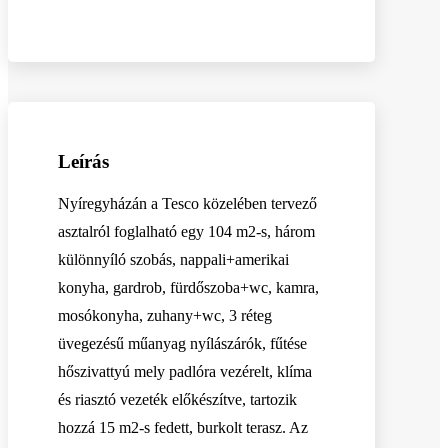
Leírás
Nyíregyházán a Tesco közelében tervező
asztalról foglalható egy 104 m2-s, három
különnyíló szobás, nappali+amerikai
konyha, gardrob, fürdőszoba+wc, kamra,
mosókonyha, zuhany+wc, 3 réteg
üvegezésű műanyag nyílászárók, fűtése
hőszivattyú mely padlóra vezérelt, klíma
és riasztó vezeték előkészítve, tartozik
hozzá 15 m2-s fedett, burkolt terasz. Az