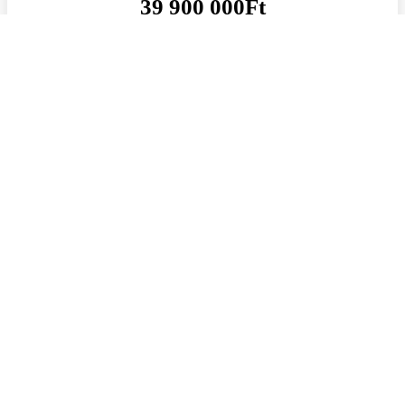
39 900 000Ft
Azonosító: 9595
Szobák: 1+1
Terület: 47
m²
MEGNÉZEM
KISTELEKISZŐLŐBEN KÉT GENERÁCIÓS
FIATAL ÉPÍTÉSŰ CSALÁDI HÁZ ELADÓ
Nyíregyháza