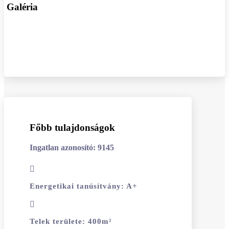
Galéria
Főbb tulajdonságok
Ingatlan azonosító: 9145
Energetikai tanúsítvány
:
A+
Telek területe
:
400
m²