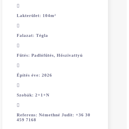
Lakterület
:
104
m²
Falazat
:
Tégla
Fűtés
:
Padlófűtés, Hőszivattyú
Építés éve
:
2026
Szobák
:
2+1+N
Referens
:
Némethné Judit: +36 30
459 7168