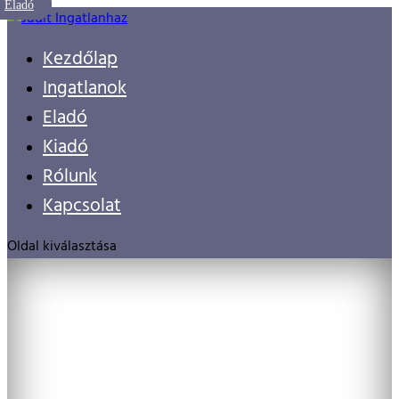
Eladó
Eladó
Eladó
Kezdőlap
Ingatlanok
Eladó
Kiadó
Rólunk
Kapcsolat
Oldal kiválasztása